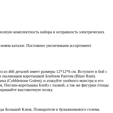
полную комплектность набора и исправность электрических
лняем каталог. Постоянно увеличиваем ассортимент
из 466 деталей имеет размеры 12*12*6 см. Вступите в бой с
и пылающим коротышкой Блейзом Рантом (Blaze Runt).
ика (Cobblestone Golem), и атакуйте злобного монстра и его
м, Пиглин-коротышка Блейз с палкой, а так же фигурки птицы
украшайте выставочную полку.
тицы Большой Клюв, Пожирателя и булыжникового голема.