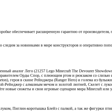
коробке обеспечивает расширенную гарантию от производителя, 
 следим за новинками в мире конструкторов и оперативно попо
ный аналог Лего (21257 Lego Minecraft The Devourer Showdown) 
правителем Орды Спор, с плюющим ртом и рюкзаком со слизью 
ton), героя в скине Рейнджера (Ranger Hero) и голема из булыжн
й-Рейнджер с алмазным мечом и золотой лютней, Скелет с луко
те новые сюжеты и свои игровые сценарии мира Minecraft или 
 луком, Пиглин-коротышка Блейз с палкой, а так же фигурки п