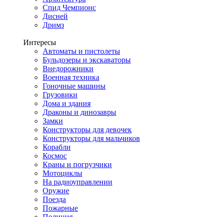
Спид Чемпионс
Дисней
Дримз
Интересы
Автоматы и пистолеты
Бульдозеры и экскаваторы
Внедорожники
Военная техника
Гоночные машины
Грузовики
Дома и здания
Драконы и динозавры
Замки
Конструкторы для девочек
Конструкторы для мальчиков
Корабли
Космос
Краны и погрузчики
Мотоциклы
На радиоуправлении
Оружие
Поезда
Пожарные
Полиция