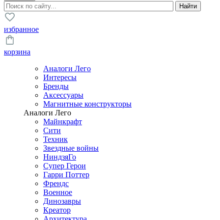
избранное
корзина
Аналоги Лего
Интересы
Бренды
Аксессуары
Магнитные конструкторы
Аналоги Лего
Майнкрафт
Сити
Техник
Звездные войны
НиндзяГо
Супер Герои
Гарри Поттер
Френдс
Военное
Динозавры
Креатор
Архитектура