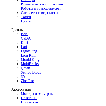
Развлечения и творчество
Роботы и трансформеры
Самолеты и вертолеты
Танки
Цветы
Бренды
Bela
CaDA
Kazi
Lari
Lightailing
Lion King
Mould King
MultiBricks
Qman
Sembo Block
SY
Zhe Gao
Аксессуары
Моторы и электрика
Пластины
Подсветка