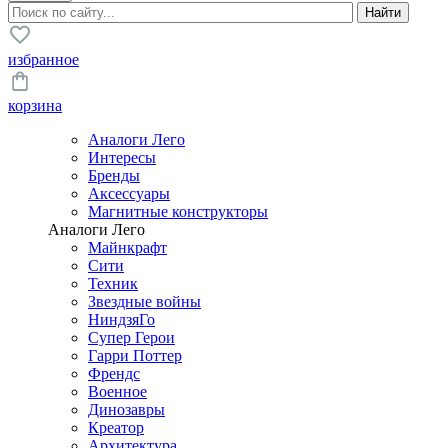
избранное
корзина
Аналоги Лего
Интересы
Бренды
Аксессуары
Магнитные конструкторы
Аналоги Лего
Майнкрафт
Сити
Техник
Звездные войны
НиндзяГо
Супер Герои
Гарри Поттер
Френдс
Военное
Динозавры
Креатор
Архитектура