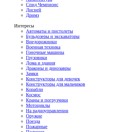
Спид Чемпионс
Дисней
Дримз
Интересы
Автоматы и пистолеты
Бульдозеры и экскаваторы
Внедорожники
Военная техника
Гоночные машины
Грузовики
Дома и здания
Драконы и динозавры
Замки
Конструкторы для девочек
Конструкторы для мальчиков
Корабли
Космос
Краны и погрузчики
Мотоциклы
На радиоуправлении
Оружие
Поезда
Пожарные
Полиция