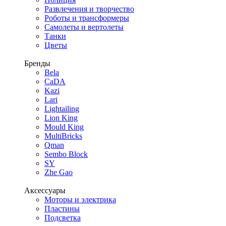
Развлечения и творчество
Роботы и трансформеры
Самолеты и вертолеты
Танки
Цветы
Бренды
Bela
CaDA
Kazi
Lari
Lightailing
Lion King
Mould King
MultiBricks
Qman
Sembo Block
SY
Zhe Gao
Аксессуары
Моторы и электрика
Пластины
Подсветка