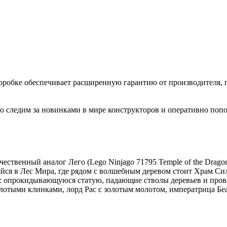
коробке обеспечивает расширенную гарантию от производителя, 
 следим за новинками в мире конструкторов и оперативно попо
твенный аналог Лего (Lego Ninjago 71795 Temple of the Dragon 
йся в Лес Мира, где рядом с волшебным деревом стоит Храм Сил
шек: опрокидывающуюся статую, падающие стволы деревьев и пр
золотыми клинками, лорд Рас с золотым молотом, императрица Б