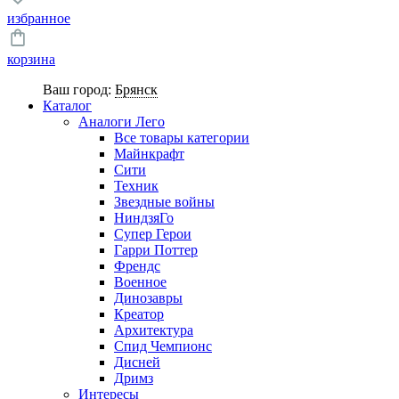
избранное
корзина
Ваш город:
Брянск
Каталог
Аналоги Лего
Все товары категории
Майнкрафт
Сити
Техник
Звездные войны
НиндзяГо
Супер Герои
Гарри Поттер
Френдс
Военное
Динозавры
Креатор
Архитектура
Спид Чемпионс
Дисней
Дримз
Интересы