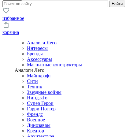
избранное
корзина
Аналоги Лего
Интересы
Бренды
Аксессуары
Магнитные конструкторы
Аналоги Лего
Майнкрафт
Сити
Техник
Звездные войны
НиндзяГо
Супер Герои
Гарри Поттер
Френдс
Военное
Динозавры
Креатор
Архитектура