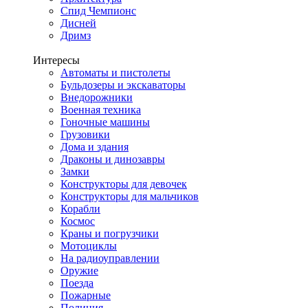
Спид Чемпионс
Дисней
Дримз
Интересы
Автоматы и пистолеты
Бульдозеры и экскаваторы
Внедорожники
Военная техника
Гоночные машины
Грузовики
Дома и здания
Драконы и динозавры
Замки
Конструкторы для девочек
Конструкторы для мальчиков
Корабли
Космос
Краны и погрузчики
Мотоциклы
На радиоуправлении
Оружие
Поезда
Пожарные
Полиция