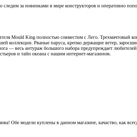
 следим за новинками в мире конструкторов и оперативно попо
еля Mould King полностью совместим с Лего. Трехмачтовый кош
ей коллекции. Рваные паруса, крепко держащие ветер, заросши
нога — весь антураж большого набора предупреждает любителей
устьеров и тайн океана с нашим интернет-магазином.
ва! Обе модели куплены в данном магазине, качаство, как всегд