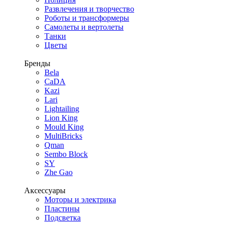
Развлечения и творчество
Роботы и трансформеры
Самолеты и вертолеты
Танки
Цветы
Бренды
Bela
CaDA
Kazi
Lari
Lightailing
Lion King
Mould King
MultiBricks
Qman
Sembo Block
SY
Zhe Gao
Аксессуары
Моторы и электрика
Пластины
Подсветка