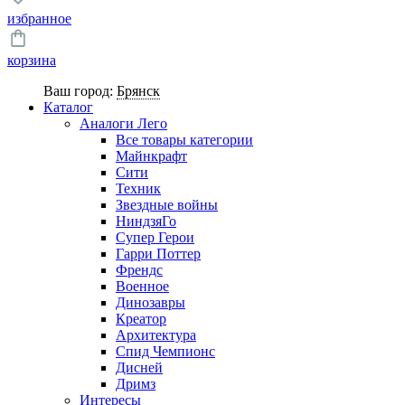
избранное
корзина
Ваш город:
Брянск
Каталог
Аналоги Лего
Все товары категории
Майнкрафт
Сити
Техник
Звездные войны
НиндзяГо
Супер Герои
Гарри Поттер
Френдс
Военное
Динозавры
Креатор
Архитектура
Спид Чемпионс
Дисней
Дримз
Интересы