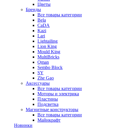
Цветы
Бренды
Все товары категории
Bela
CaDA
Kazi
Lari
Lightailing
Lion King
Mould King
MultiBricks
Qman
Sembo Block
SY
Zhe Gao
Аксессуары
Все товары категории
Моторы и электрика
Пластины
Подсветка
Магнитные конструкторы
Все товары категории
Майнкрафт
Новинки