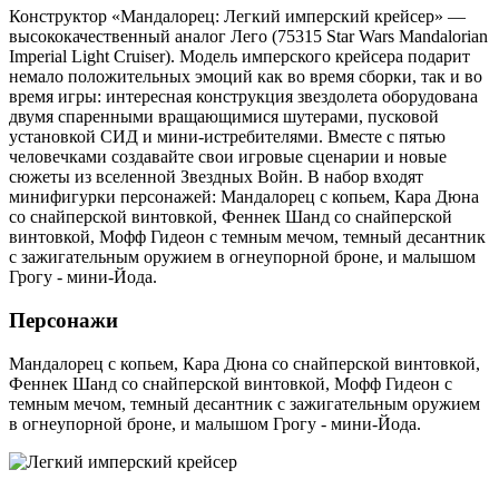
Конструктор «Мандалорец: Легкий имперский крейсер» —
высококачественный аналог Лего (75315 Star Wars Mandalorian
Imperial Light Cruiser). Модель имперского крейсера подарит
немало положительных эмоций как во время сборки, так и во
время игры: интересная конструкция звездолета оборудована
двумя спаренными вращающимися шутерами, пусковой
установкой СИД и мини-истребителями. Вместе с пятью
человечками создавайте свои игровые сценарии и новые
сюжеты из вселенной Звездных Войн. В набор входят
минифигурки персонажей: Мандалорец с копьем, Кара Дюна
со снайперской винтовкой, Феннек Шанд со снайперской
винтовкой, Мофф Гидеон с темным мечом, темный десантник
с зажигательным оружием в огнеупорной броне, и малышом
Грогу - мини-Йода.
Персонажи
Мандалорец с копьем, Кара Дюна со снайперской винтовкой,
Феннек Шанд со снайперской винтовкой, Мофф Гидеон с
темным мечом, темный десантник с зажигательным оружием
в огнеупорной броне, и малышом Грогу - мини-Йода.