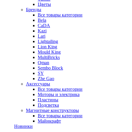
Цветы
Бренды
Все товары категории
Bela
CaDA
Kazi
Lari
Lightailing
Lion King
Mould King
MultiBricks
Qman
Sembo Block
SY
Zhe Gao
Аксессуары
Все товары категории
Моторы и электрика
Пластины
Подсветка
Магнитные конструкторы
Все товары категории
Майнкрафт
Новинки