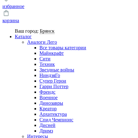
избранное
корзина
Ваш город:
Брянск
Каталог
Аналоги Лего
Все товары категории
Майнкрафт
Сити
Техник
Звездные войны
НиндзяГо
Супер Герои
Гарри Поттер
Френдс
Военное
Динозавры
Креатор
Архитектура
Спид Чемпионс
Дисней
Дримз
Интересы