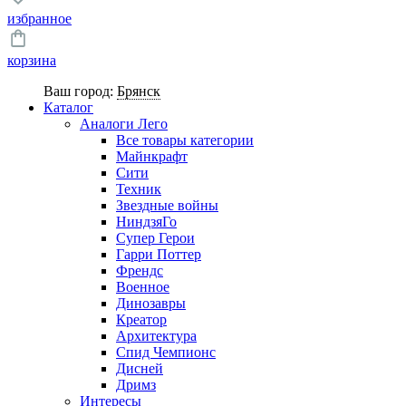
избранное
корзина
Ваш город:
Брянск
Каталог
Аналоги Лего
Все товары категории
Майнкрафт
Сити
Техник
Звездные войны
НиндзяГо
Супер Герои
Гарри Поттер
Френдс
Военное
Динозавры
Креатор
Архитектура
Спид Чемпионс
Дисней
Дримз
Интересы