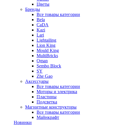
Цветы
Бренды
Все товары категории
Bela
CaDA
Kazi
Lari
Lightailing
Lion King
Mould King
MultiBricks
Qman
Sembo Block
SY
Zhe Gao
Аксессуары
Все товары категории
Моторы и электрика
Пластины
Подсветка
Магнитные конструкторы
Все товары категории
Майнкрафт
Новинки