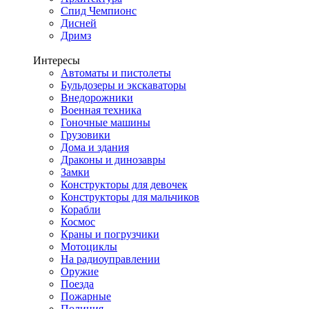
Спид Чемпионс
Дисней
Дримз
Интересы
Автоматы и пистолеты
Бульдозеры и экскаваторы
Внедорожники
Военная техника
Гоночные машины
Грузовики
Дома и здания
Драконы и динозавры
Замки
Конструкторы для девочек
Конструкторы для мальчиков
Корабли
Космос
Краны и погрузчики
Мотоциклы
На радиоуправлении
Оружие
Поезда
Пожарные
Полиция