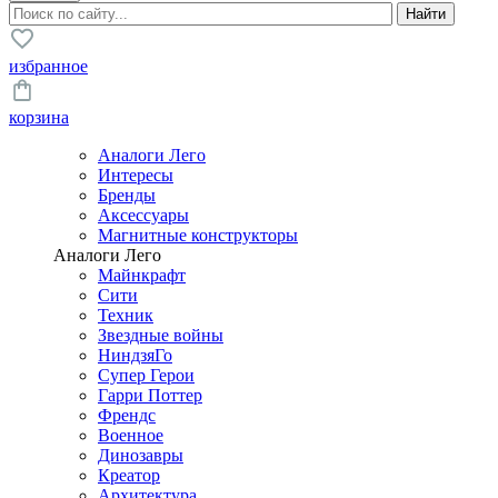
избранное
корзина
Аналоги Лего
Интересы
Бренды
Аксессуары
Магнитные конструкторы
Аналоги Лего
Майнкрафт
Сити
Техник
Звездные войны
НиндзяГо
Супер Герои
Гарри Поттер
Френдс
Военное
Динозавры
Креатор
Архитектура