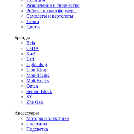
Развлечения и творчество
Роботы и трансформеры
Самолеты и вертолеты
Танки
Цветы
Бренды
Bela
CaDA
Kazi
Lari
Lightailing
Lion King
Mould King
MultiBricks
Qman
Sembo Block
SY
Zhe Gao
Аксессуары
Моторы и электрика
Пластины
Подсветка