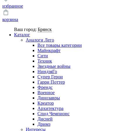
избранное
корзина
Ваш город:
Брянск
Каталог
Аналоги Лего
Все товары категории
Майнкрафт
Сити
Техник
Звездные войны
НиндзяГо
Супер Герои
Гарри Поттер
Френдс
Военное
Динозавры
Креатор
Архитектура
Спид Чемпионс
Дисней
Дримз
Интересы