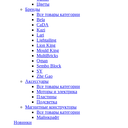
Цветы
Бренды
Все товары категории
Bela
CaDA
Kazi
Lari
Lightailing
Lion King
Mould King
MultiBricks
Qman
Sembo Block
SY
Zhe Gao
Аксессуары
Все товары категории
Моторы и электрика
Пластины
Подсветка
Магнитные конструкторы
Все товары категории
Майнкрафт
Новинки