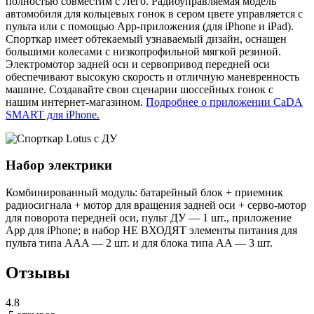
полностью совместим с Лего. Радиоуправляемая модель
автомобиля для кольцевых гонок в сером цвете управляется с
пульта или с помощью App-приложения (для iPhone и iPad).
Спорткар имеет обтекаемый узнаваемый дизайн, оснащен
большими колесами с низкопрофильной мягкой резиной.
Электромотор задней оси и сервопривод передней оси
обеспечивают высокую скорость и отличную маневренность
машине. Создавайте свои сценарии шоссейных гонок с
нашим интернет-магазином.
Подробнее о приложении CaDA
SMART для iPhone.
Набор электрики
Комбинированный модуль: батарейный блок + приемник
радиосигнала + мотор для вращения задней оси + серво-мотор
для поворота передней оси, пульт ДУ — 1 шт., приложение
App для iPhone; в набор НЕ ВХОДЯТ элементы питания для
пульта типа AAA — 2 шт. и для блока типа AA — 3 шт.
Отзывы
4.8