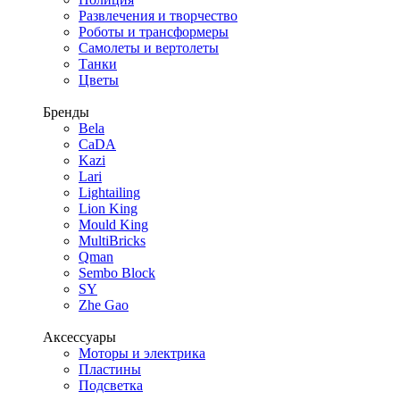
Развлечения и творчество
Роботы и трансформеры
Самолеты и вертолеты
Танки
Цветы
Бренды
Bela
CaDA
Kazi
Lari
Lightailing
Lion King
Mould King
MultiBricks
Qman
Sembo Block
SY
Zhe Gao
Аксессуары
Моторы и электрика
Пластины
Подсветка