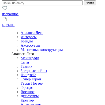
избранное
корзина
Аналоги Лего
Интересы
Бренды
Аксессуары
Магнитные конструкторы
Аналоги Лего
Майнкрафт
Сити
Техник
Звездные войны
НиндзяГо
Супер Герои
Гарри Поттер
Френдс
Военное
Динозавры
Креатор
Архитектура