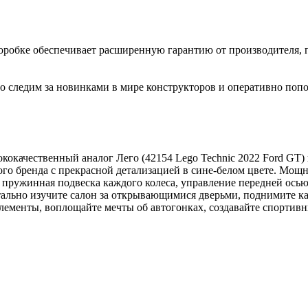
коробке обеспечивает расширенную гарантию от производителя, 
 следим за новинками в мире конструкторов и оперативно попо
окачественный аналог Лего (42154 Lego Technic 2022 Ford GT) 
ого бренда с прекрасной детализацией в сине-белом цвете. Мо
пружинная подвеска каждого колеса, управление передней ось
льно изучите салон за открывающимися дверьми, поднимите ка
лементы, воплощайте мечты об автогонках, создавайте спортив