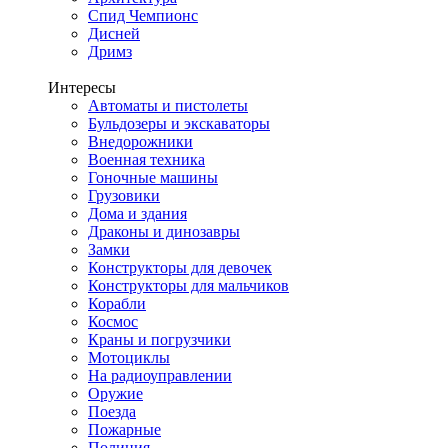
Спид Чемпионс
Дисней
Дримз
Интересы
Автоматы и пистолеты
Бульдозеры и экскаваторы
Внедорожники
Военная техника
Гоночные машины
Грузовики
Дома и здания
Драконы и динозавры
Замки
Конструкторы для девочек
Конструкторы для мальчиков
Корабли
Космос
Краны и погрузчики
Мотоциклы
На радиоуправлении
Оружие
Поезда
Пожарные
Полиция