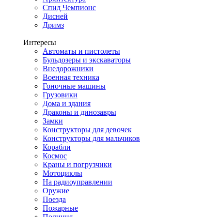
Спид Чемпионс
Дисней
Дримз
Интересы
Автоматы и пистолеты
Бульдозеры и экскаваторы
Внедорожники
Военная техника
Гоночные машины
Грузовики
Дома и здания
Драконы и динозавры
Замки
Конструкторы для девочек
Конструкторы для мальчиков
Корабли
Космос
Краны и погрузчики
Мотоциклы
На радиоуправлении
Оружие
Поезда
Пожарные
Полиция