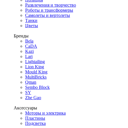
Развлечения и творчество
Роботы и трансформеры
Самолеты и вертолеты
Танки
Цветы
Бренды
Bela
CaDA
Kazi
Lari
Lightailing
Lion King
Mould King
MultiBricks
Qman
Sembo Block
SY
Zhe Gao
Аксессуары
Моторы и электрика
Пластины
Подсветка