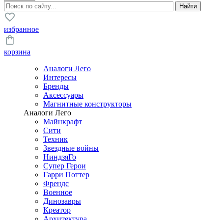
избранное
корзина
Аналоги Лего
Интересы
Бренды
Аксессуары
Магнитные конструкторы
Аналоги Лего
Майнкрафт
Сити
Техник
Звездные войны
НиндзяГо
Супер Герои
Гарри Поттер
Френдс
Военное
Динозавры
Креатор
Архитектура