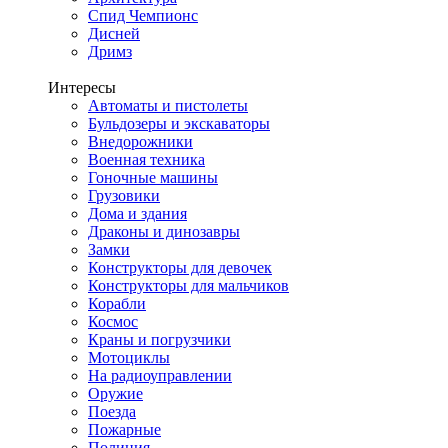
Спид Чемпионс
Дисней
Дримз
Интересы
Автоматы и пистолеты
Бульдозеры и экскаваторы
Внедорожники
Военная техника
Гоночные машины
Грузовики
Дома и здания
Драконы и динозавры
Замки
Конструкторы для девочек
Конструкторы для мальчиков
Корабли
Космос
Краны и погрузчики
Мотоциклы
На радиоуправлении
Оружие
Поезда
Пожарные
Полиция