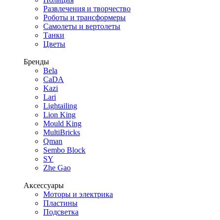
Развлечения и творчество
Роботы и трансформеры
Самолеты и вертолеты
Танки
Цветы
Бренды
Bela
CaDA
Kazi
Lari
Lightailing
Lion King
Mould King
MultiBricks
Qman
Sembo Block
SY
Zhe Gao
Аксессуары
Моторы и электрика
Пластины
Подсветка