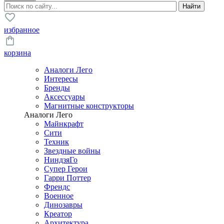
избранное
корзина
Аналоги Лего
Интересы
Бренды
Аксессуары
Магнитные конструкторы
Аналоги Лего
Майнкрафт
Сити
Техник
Звездные войны
НиндзяГо
Супер Герои
Гарри Поттер
Френдс
Военное
Динозавры
Креатор
Архитектура