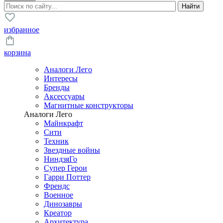
избранное
корзина
Аналоги Лего
Интересы
Бренды
Аксессуары
Магнитные конструкторы
Аналоги Лего
Майнкрафт
Сити
Техник
Звездные войны
НиндзяГо
Супер Герои
Гарри Поттер
Френдс
Военное
Динозавры
Креатор
Архитектура