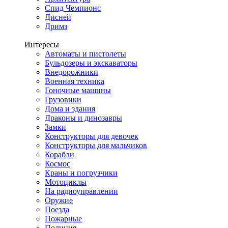
Спид Чемпионс
Дисней
Дримз
Интересы
Автоматы и пистолеты
Бульдозеры и экскаваторы
Внедорожники
Военная техника
Гоночные машины
Грузовики
Дома и здания
Драконы и динозавры
Замки
Конструкторы для девочек
Конструкторы для мальчиков
Корабли
Космос
Краны и погрузчики
Мотоциклы
На радиоуправлении
Оружие
Поезда
Пожарные
Полиция