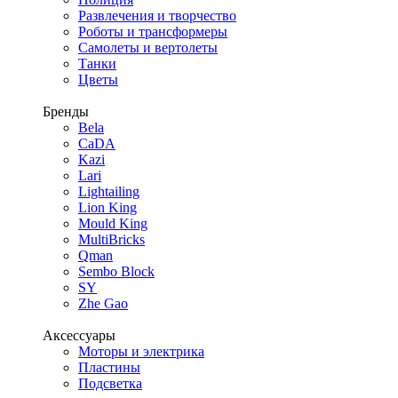
Развлечения и творчество
Роботы и трансформеры
Самолеты и вертолеты
Танки
Цветы
Бренды
Bela
CaDA
Kazi
Lari
Lightailing
Lion King
Mould King
MultiBricks
Qman
Sembo Block
SY
Zhe Gao
Аксессуары
Моторы и электрика
Пластины
Подсветка