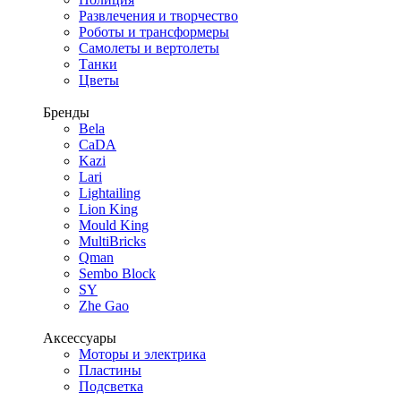
Развлечения и творчество
Роботы и трансформеры
Самолеты и вертолеты
Танки
Цветы
Бренды
Bela
CaDA
Kazi
Lari
Lightailing
Lion King
Mould King
MultiBricks
Qman
Sembo Block
SY
Zhe Gao
Аксессуары
Моторы и электрика
Пластины
Подсветка