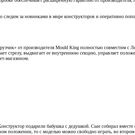
коробке обеспечивает расширенную гарантию от производителя, 
 следим за новинками в мире конструкторов и оперативно попо
узчик» от производителя Mould King полностью совместим с Ле
мает стрелу, выдвигает ее внутреннюю секцию, управляет полож
ет-магазином.
Конструктор подарили бабушка с дедушкой. Сын собирал вместе с
вом положении, то с моделью можно свободно играть, во втором