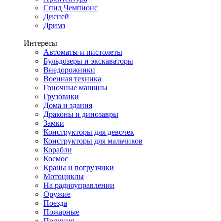
Спид Чемпионс
Дисней
Дримз
Интересы
Автоматы и пистолеты
Бульдозеры и экскаваторы
Внедорожники
Военная техника
Гоночные машины
Грузовики
Дома и здания
Драконы и динозавры
Замки
Конструкторы для девочек
Конструкторы для мальчиков
Корабли
Космос
Краны и погрузчики
Мотоциклы
На радиоуправлении
Оружие
Поезда
Пожарные
Полиция