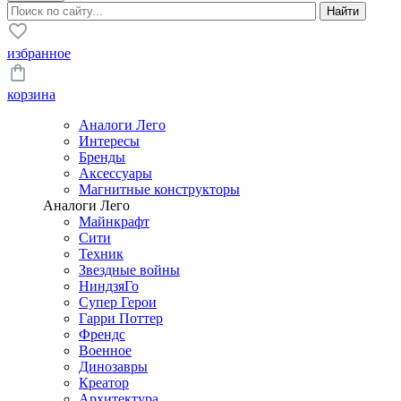
избранное
корзина
Аналоги Лего
Интересы
Бренды
Аксессуары
Магнитные конструкторы
Аналоги Лего
Майнкрафт
Сити
Техник
Звездные войны
НиндзяГо
Супер Герои
Гарри Поттер
Френдс
Военное
Динозавры
Креатор
Архитектура