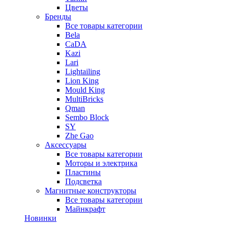
Цветы
Бренды
Все товары категории
Bela
CaDA
Kazi
Lari
Lightailing
Lion King
Mould King
MultiBricks
Qman
Sembo Block
SY
Zhe Gao
Аксессуары
Все товары категории
Моторы и электрика
Пластины
Подсветка
Магнитные конструкторы
Все товары категории
Майнкрафт
Новинки