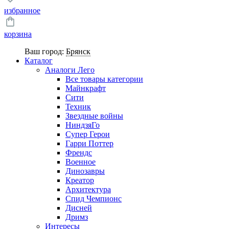
избранное
корзина
Ваш город:
Брянск
Каталог
Аналоги Лего
Все товары категории
Майнкрафт
Сити
Техник
Звездные войны
НиндзяГо
Супер Герои
Гарри Поттер
Френдс
Военное
Динозавры
Креатор
Архитектура
Спид Чемпионс
Дисней
Дримз
Интересы