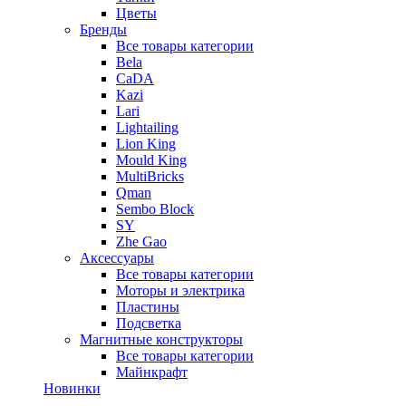
Цветы
Бренды
Все товары категории
Bela
CaDA
Kazi
Lari
Lightailing
Lion King
Mould King
MultiBricks
Qman
Sembo Block
SY
Zhe Gao
Аксессуары
Все товары категории
Моторы и электрика
Пластины
Подсветка
Магнитные конструкторы
Все товары категории
Майнкрафт
Новинки