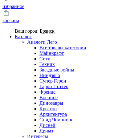
избранное
корзина
Ваш город:
Брянск
Каталог
Аналоги Лего
Все товары категории
Майнкрафт
Сити
Техник
Звездные войны
НиндзяГо
Супер Герои
Гарри Поттер
Френдс
Военное
Динозавры
Креатор
Архитектура
Спид Чемпионс
Дисней
Дримз
Интересы