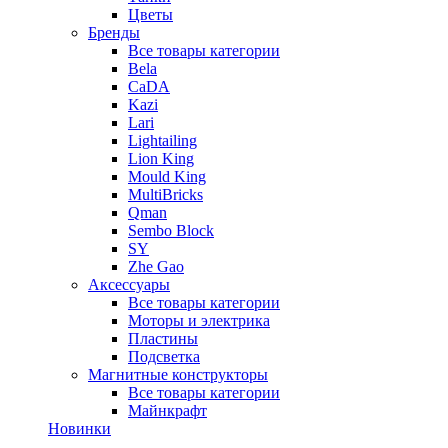
Цветы
Бренды
Все товары категории
Bela
CaDA
Kazi
Lari
Lightailing
Lion King
Mould King
MultiBricks
Qman
Sembo Block
SY
Zhe Gao
Аксессуары
Все товары категории
Моторы и электрика
Пластины
Подсветка
Магнитные конструкторы
Все товары категории
Майнкрафт
Новинки