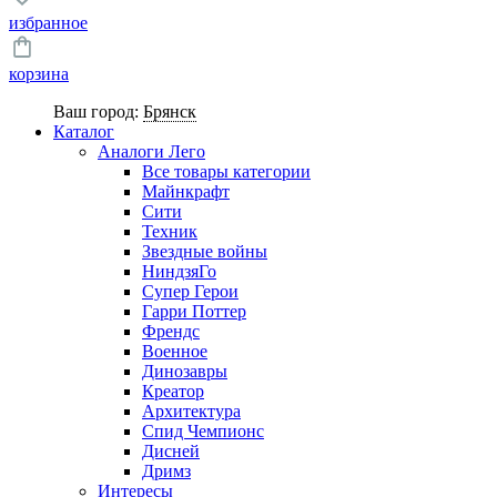
избранное
корзина
Ваш город:
Брянск
Каталог
Аналоги Лего
Все товары категории
Майнкрафт
Сити
Техник
Звездные войны
НиндзяГо
Супер Герои
Гарри Поттер
Френдс
Военное
Динозавры
Креатор
Архитектура
Спид Чемпионс
Дисней
Дримз
Интересы