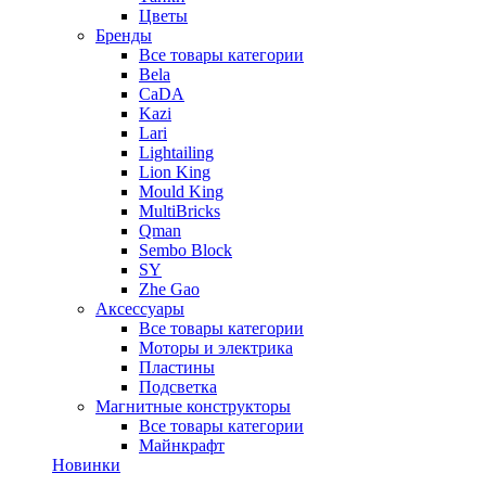
Цветы
Бренды
Все товары категории
Bela
CaDA
Kazi
Lari
Lightailing
Lion King
Mould King
MultiBricks
Qman
Sembo Block
SY
Zhe Gao
Аксессуары
Все товары категории
Моторы и электрика
Пластины
Подсветка
Магнитные конструкторы
Все товары категории
Майнкрафт
Новинки