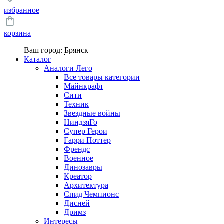
избранное
корзина
Ваш город:
Брянск
Каталог
Аналоги Лего
Все товары категории
Майнкрафт
Сити
Техник
Звездные войны
НиндзяГо
Супер Герои
Гарри Поттер
Френдс
Военное
Динозавры
Креатор
Архитектура
Спид Чемпионс
Дисней
Дримз
Интересы