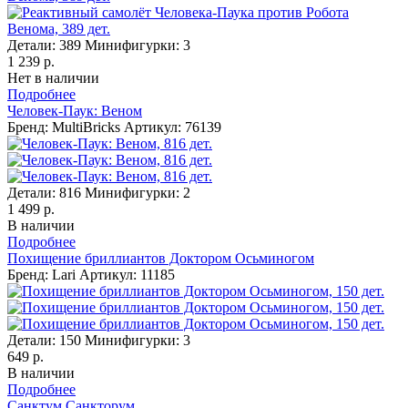
Детали:
389
Минифигурки:
3
1 239 р.
Нет в наличии
Подробнее
Человек-Паук: Веном
Бренд: MultiBricks
Артикул: 76139
Детали:
816
Минифигурки:
2
1 499 р.
В наличии
Подробнее
Похищение бриллиантов Доктором Осьминогом
Бренд: Lari
Артикул: 11185
Детали:
150
Минифигурки:
3
649 р.
В наличии
Подробнее
Санктум Санкторум